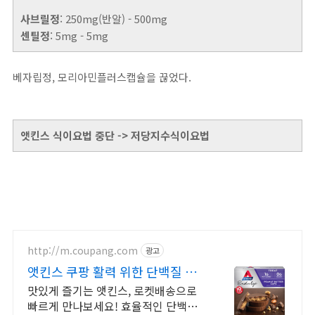
사브릴정
: 250mg(반알) - 500mg
센틸정
: 5mg - 5mg
베자립정, 모리아민플러스캡슐을 끊었다.
앳킨스 식이요법 중단 -> 저당지수식이요법
http://m.coupang.com
광고
앳킨스 쿠팡 활력 위한 단백질 영
양 보충
맛있게 즐기는 앳킨스, 로켓배송으로
빠르게 만나보세요! 효율적인 단백질