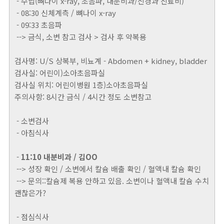
- 수납(뼈나이 x-ray, 초음파, 내분비과/신경과 진료비)
- 08:30 신체계측 / 뼈나이 x-ray
- 09:33 초음파
--> 금식, 소변 참고 검사 > 검사 후 약복용
검사명: U/S 상복부, 비뇨계 - Abdomen + kidney, bladder
검사실: 어린이)소아초음파실
검사실 위치: 어린이병원 1층)소아초음파실
주의사항: 8시간 금식 / 4시간 정도 소변참고
- 소변검사
- 아침식사
-
11:10 내분비과 / 김OO
--> 성장 확인 / 소변에서 칼슘 배출 확인 / 혈액내 칼슘 확인
--> 문의::칼슘제 복용 안하고 있음. 소변이나 혈액내 칼슘 수치
괜찮은가?
- 점심식사