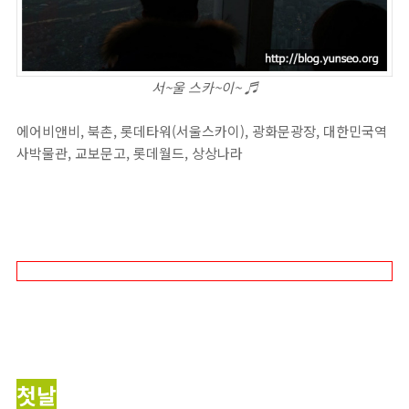
서~울 스카~이~ ♬
에어비앤비, 북촌, 롯데타워(서울스카이), 광화문광장, 대한민국역
사박물관, 교보문고, 롯데월드, 상상나라
첫날