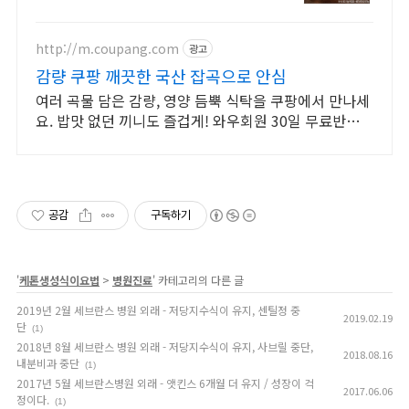
섭취, 와우회원 캐시적립으로 더 알뜰
하게 구매하세요.
http://m.coupang.com
광고
감량 쿠팡 깨끗한 국산 잡곡으로 안심
여러 곡물 담은 감량, 영양 듬뿍 식탁을 쿠팡에서 만나세
요. 밥맛 없던 끼니도 즐겁게! 와우회원 30일 무료반품으
로 경험하세요.
공감
구독하기
'
케톤생성식이요법
>
병원진료
' 카테고리의 다른 글
2019년 2월 세브란스 병원 외래 - 저당지수식이 유지, 센틸정 중
2019.02.19
단
(1)
2018년 8월 세브란스 병원 외래 - 저당지수식이 유지, 사브릴 중단,
2018.08.16
내분비과 중단
(1)
2017년 5월 세브란스병원 외래 - 앳킨스 6개월 더 유지 / 성장이 걱
2017.06.06
정이다.
(1)