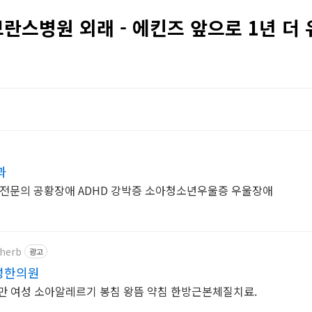
브란스병원 외래 - 에킨즈 앞으로 1년 더 유지
과
문의 공황장애 ADHD 강박증 소아청소년우울증 우울장애
bherb
광고
성한의원
만 여성 소아알레르기 봉침 왕뜸 약침 한방근본체질치료.