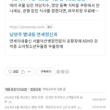
여러 곡물 담은 저당지수, 영양 듬뿍 식탁을 쿠팡에서 만
나세요. 균형 잡힌 식사를 원한다면, 와우회원 무료배송
으로 간편하게.
http://yonseinp.com
광고
남양주 별내동 연세정신과
연세의대출신 서울아산병원전문의 공황장애 ADHD 강
박증 소아청소년우울증 우울장애
공감
구독하기
'
케톤생성식이요법
>
병원진료
' 카테고리의 다른 글
2020년 8월 세브란스 병원 외래 - 단것만 주의하고, 6개월뒤에 보
2020.08.29
자
(0)
2019년 8월 세브란스 병원 외래 - 저당지수식이 1년 더 유지
2019.09.09
(1)