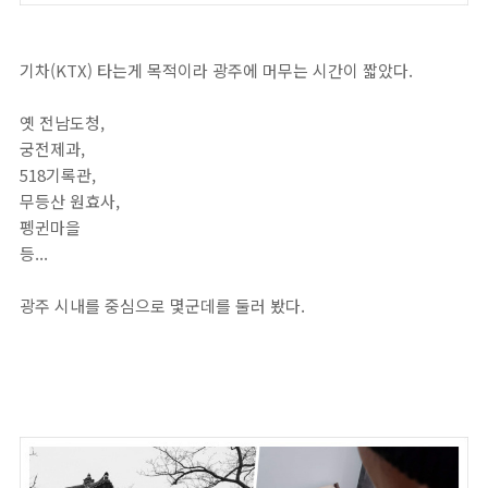
기차(KTX) 타는게 목적이라 광주에 머무는 시간이 짧았다.
옛 전남도청,
궁전제과,
518기록관,
무등산 원효사,
펭귄마을
등...
광주 시내를 중심으로 몇군데를 둘러 봤다.