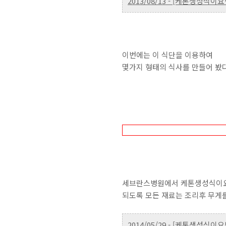
2013/08/13 - [케톤생성식
이번에는 이 식단을 이용하여
몇가지 형태의 식사를 만들어 봤다
세브란스병원에서 케톤생성식이
되도록 모든 재료는 조리후 무게
2014/05/29 - [케톤생성식