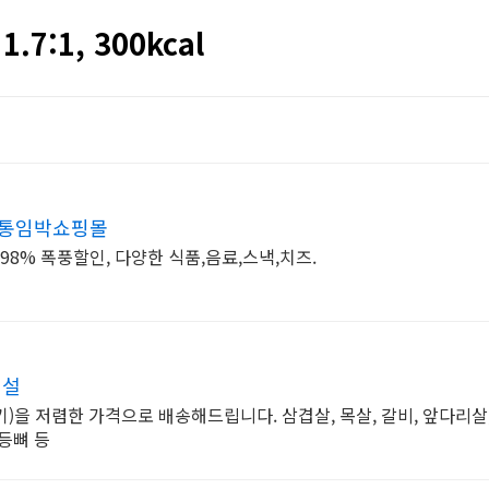
7:1, 300kcal
유통임박쇼핑몰
98% 폭풍할인, 다양한 식품,음료,스낵,치즈.
시설
)을 저렴한 가격으로 배송해드립니다. 삼겹살, 목살, 갈비, 앞다리살,
 등뼈 등