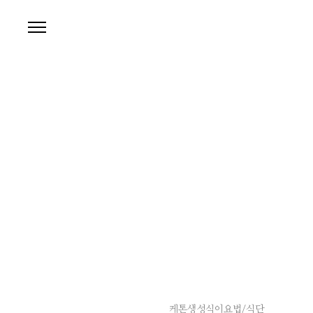
본문 바로가기
케톤생성식이요법/식단