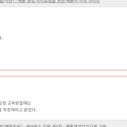
이요법/식단] - 케톤 생성 식이요법을 위한 케톤식 식사 가이드
.
요법 교육받을때는
를 측정하라고 받았다.
이요법/병원진료] - 세브란스 입원 4일차 - 케톤생성식이요법 교육