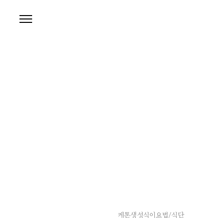
본문 바로가기
케톤생성식이요법/식단