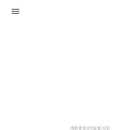
본문 바로가기
케톤생성식이요법/식단