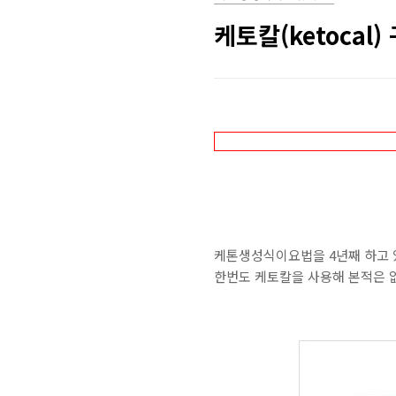
케토칼(ketocal
케톤생성식이요법을 4년째 하고 
한번도 케토칼을 사용해 본적은 