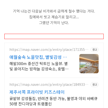
기억 나는건 다음날 비가와서 급하게 철수 했다는 거다.
집에와서 씻고 제습기로 말리고...
그랬던 기억이 난다.
https://map.naver.com/p/entry/place/17135504
광고
48
애월숲속 노을맛집, 별빛감성 아
기용품 완벽구비, 대가족
해발300m 중산간 탁트인 노을뷰. 별
빛 쏟아지는 밤하늘 감성숙소, 호텔급
청결도 최대 14인 복층 독채, 5개의 침
대와 넓은 다이닝룸으로 프라이빗한
대가족 여행
https://map.naver.com/p/entry/place/18493364
광고
57
제주서쪽 프라이빗 키즈스테이
귤밭뷰 감성돌집, 반려견 동반 가능, 불멍과 야외 바베큐
50평 잔디마당과 트램폴린