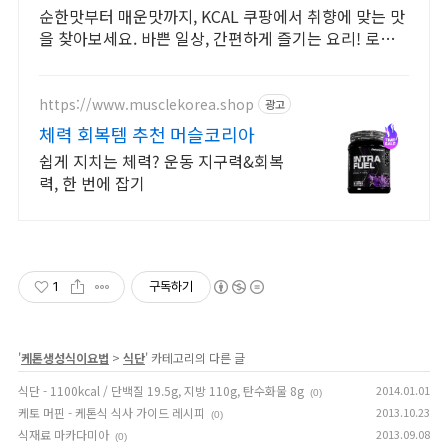
순한맛부터 매운맛까지, KCAL 쿠팡에서 취향에 맞는 맛
을 찾아보세요. 바쁜 일상, 간편하게 즐기는 요리! 로켓
배송으로 빠르게 받아보세요.
https://www.musclekorea.shop
광고
체력 회복템 추천 머슬코리아
쉽게 지치는 체력? 운동 지구력&회복
력, 한 번에 잡기
1
구독하기
'
케톤생성식이요법
>
식단
' 카테고리의 다른 글
식단 - 1100kcal / 단백질 19.5g, 지방 110g, 탄수화물 8g
2014.01.01
(0)
케토 머핀 - 케톤식 식사 가이드 레시피
2013.10.23
(0)
식재료 마카다미아
2013.09.08
(0)