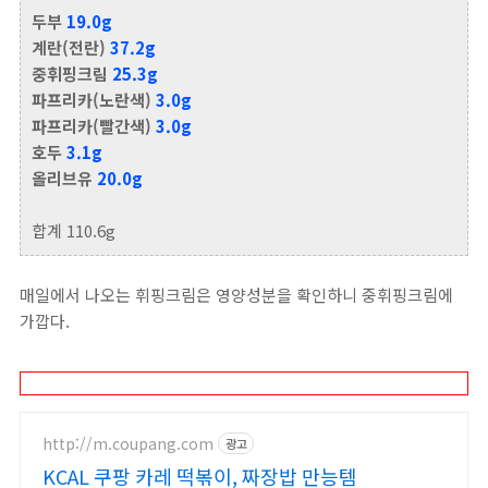
두부
19.0g
계란(전란)
37.2g
중휘핑크림
25.3g
파프리카(노란색)
3.0g
파프리카(빨간색)
3.0g
호두
3.1g
올리브유
20.0g
합계 110.6g
매일에서 나오는 휘핑크림은 영양성분을 확인하니 중휘핑크림에
가깝다.
http://m.coupang.com
광고
KCAL 쿠팡 카레 떡볶이, 짜장밥 만능템