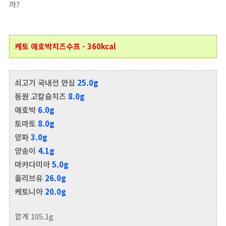
까?
케토 애호박치즈수프 - 360kcal
쇠고기 국내선 안심
25.0g
동원 고칼슘치즈
8.0g
애호박
6.0g
토마토
8.0g
양파
3.0g
양송이
4.1g
마카다미아
5.0g
올리브유
26.0g
케토니아
20.0g
합계 105.1g