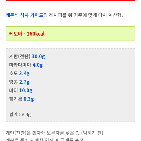
케톤식 식사 가이드
의 레시피를 위 기준에 맞게 다시 계산함.
케토바 - 260kcal
계란(전란)
30.0g
마카다미아
4.0g
호도
3.4g
땅콩
2.7g
버터
10.0g
참기름
8.3g
합계 58.4g
계란(전란)은
흰자와 노른자를 섞은 것 (익히기 전)
계란을 풀어 팬에서 익힌 후 무게를 측정.