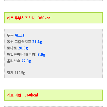
케토 두부치즈스틱 - 360kcal
두부
41.1g
동원 고칼슘치즈
21.1g
토마토
20.0g
매일퓨어버터(무염)
8.0g
올리브유
22.3g
합계 112.5g
케토 머핀 - 360kcal