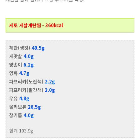
케토 게살계란찜 - 360kcal
계란(생것)
49.5g
게맛살
4.0g
양송이
6.2g
양파
4.7g
파프리카(노란색)
2.2g
파프리카(빨간색)
2.0g
우유
4.8g
올리브유
26.5g
참기름
4.0g
합계 103.9g