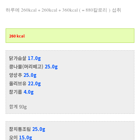
하루에 260kcal + 260kcal + 360kcal ( = 880칼로리 ) 섭취
260 kcal
닭가슴살
17.0g
콩나물(머리떼고)
25.0g
양상추
25.0g
올리브유
22.0g
참기름
4.0g
합계 93g
참치통조림
25.0g
오이
15.0g