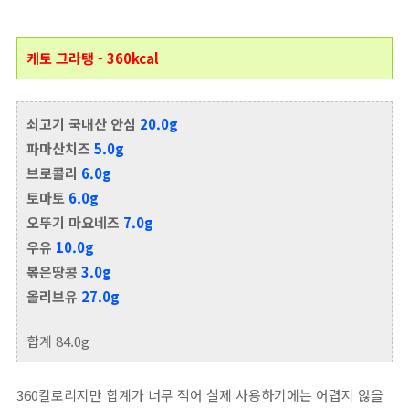
케토 그라탱 - 360kcal
쇠고기 국내산 안심
20.0g
파마산치즈
5.0g
브로콜리
6.0g
토마토
6.0g
오뚜기 마요네즈
7.0g
우유
10.0g
볶은땅콩
3.0g
올리브유
27.0g
합계 84.0g
360칼로리지만 합계가 너무 적어 실제 사용하기에는 어렵지 않을