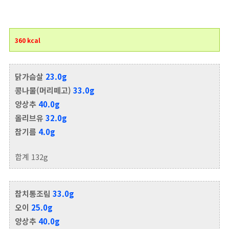
360 kcal
닭가슴살
23.0g
콩나물(머리떼고)
33.0g
양상추
40.0g
올리브유
32.0g
참기름
4.0g
합계 132g
참치통조림
33.0g
오이
25.0g
양상추
40.0g